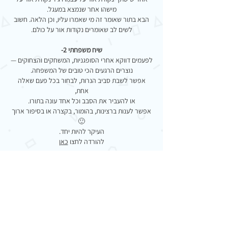
מישהו אחר שנמצא במעגל.
הבא בתור שאומר זה מי שאמרו עליו, וכן הלאה. חשוב
לשים לב שאומרים נקודות אור על כולם.
שיח משפחתי 2-
לפעמים דווקא אחרי הסופגניות, המשחקים והצחוקים —
נוצרים הרגעים הכי טובים של המשפחה.
אפשר לשבת סביב הנרות, לבחור בכל פעם שאלה
אחת,
או להעביר את הסבב וכל אחד עונה בתורו.
אפשר לענות ברצינות, בהומור, בקצרה או בסיפור ארוך
🙂
העיקר להיות יחד.
להורדה לחצו
כאן
חדר בריחה-
חידות על חנוכה בסגנון חדר בריחה.
הכנו במיוחד עבורכם!
להורדה לחצו
כאן
*שימו לב שרק מישהו אחד ייראה את החידות והוא יכין
לכולם את המשחק*