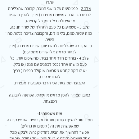
יותר)
שלב 2
- פנטומימה על מושגי חנוכה, קבוצה שהצליחה
לנחש הכי הרבה מושגים מנצחת ( צריך להכין מושגים
מראש ולהגביל בזמן כל קבוצה).
שלב 3
- משמיעים כל פעם התחלה של שחר חנוכה,
כמה שניות ממנו, בלי מילים, והקבוצה צריכה לגלות מה
השיר.
מי הקבוצה שהצליחה לזהות יותר שירים מנצחת. (צריך
לבחור מראש אלו שירים משמיעים)
שלב 4
- בוחרים חדר אחד בבית ומחשיכים אותו. כל
פעם מישהו אחד נכנס לבפנים עם פנס (או בלי).
יש לו דקה לחפש מטבעות שוקולד בפנים ( צריך
להחביא טוב).
הקבוצה שמוצאת הכי הרבה מטבעות מנצחת.
כמובן שצריך להכין מראש איזשהיא הפתעה לקבוצה
המנצחת.
שיח משפחתי 1-
תמיד טוב להציף נקודות אור וחוזק בחיים. אם יש קבוצה
שמאפשרת את זה ( קטנים או גדולים)
אפשר להחשיך את הבית,להדליק נרות ולבקש מכל
אחד שישתף נקודת אור על עצמו ויגיד נקודת אור על