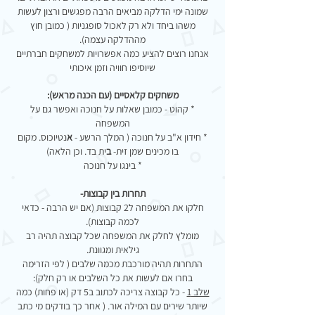
שמונה ימי הדלקה מביאים הרבה מפגשים ורצון לעשות
משהו ביחד ולא רק לאכול סופגניות ( כמובן חוץ
מההדלקה עצמה).
אנחנו רוצים להציע כמה אפשרויות למשחקים חברתיים
שיוסיפו חוויה וזמן איכותי
משחקים קלאסיים (עם הכנה מראש):
* קהוט - כמובן שאלות על חנוכה ואפשר גם על
המשפחה
* חידון א"ב על חנוכה ( המלך הרשע -
א
נטיוכוס. מקום
בו מכינים שמן זית-
ב
ית בד. וכן הלאה)
* בינגו על חנוכה
תחרות בין קבוצות-
חלקו את המשפחה ל2 קבוצות (אם יש הרבה - כדאי
לכמה קבוצות).
מומלץ לחלק את המשפחה שכל קבוצה תהיה רב
גילאית ומגוונת.
התחרות תהיה מורכבת מכמה שלבים ( לפי הזרימה
בחרו אם לעשות את כל השלבים או רק חלק):
שלב 1
- כל קבוצה צריכה לכתוב ב5 דק (או פחות)
כמה
שיותר שירים עם המילה אור. ( אחר כך בודקים מי כתב